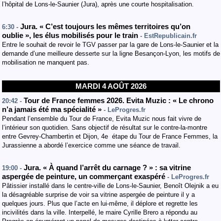
l’hôpital de Lons-le-Saunier (Jura), après une courte hospitalisation.
Jura. « C’est toujours les mêmes territoires qu’on
6:30 -
oublie », les élus mobilisés pour le train
- EstRepublicain.fr
Entre le souhait de revoir le TGV passer par la gare de Lons-le-Saunier et la
demande d’une meilleure desserte sur la ligne Besançon-Lyon, les motifs de
mobilisation ne manquent pas.
MARDI 4 AOÛT 2026
Tour de France femmes 2026. Evita Muzic : « Le chrono
20:42 -
n’a jamais été ma spécialité »
- LeProgres.fr
Pendant l’ensemble du Tour de France, Evita Muzic nous fait vivre de
l’intérieur son quotidien. Sans objectif de résultat sur le contre-la-montre
entre Gevrey-Chambertin et Dijon, 4e étape du Tour de France Femmes, la
Jurassienne a abordé l’exercice comme une séance de travail.
Jura. « À quand l’arrêt du carnage ? » : sa vitrine
19:00 -
aspergée de peinture, un commerçant exaspéré
- LeProgres.fr
Pâtissier installé dans le centre-ville de Lons-le-Saunier, Benoît Olejnik a eu
la désagréable surprise de voir sa vitrine aspergée de peinture il y a
quelques jours. Plus que l’acte en lui-même, il déplore et regrette les
incivilités dans la ville. Interpellé, le maire Cyrille Brero a répondu au