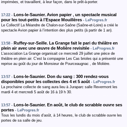
imprimées, et travaillent, à leur façon, dans le prêt-à-porter.
Lons-le-Saunier. Avion papier , un spectacle musical
17:22 -
pour les tout-petits à l’Espace Mouillères
- LeProgres.fr
Le Collectif La Méandre de Chalon-sur-Saône (Saône-et-Loire) a créé le
spectacle Avion papier à l’intention des plus petits (à partir de 1 an).
Ruffey-sur-Seille. La Grange fait le pari du théâtre en
13:58 -
plein air avec une œuvre de Molière revisitée
- LeProgres.fr
L’association La Grange organisait ce mercredi 29 juillet une pièce de
théâtre en plein air. C’est la compagnie Les Cas brioles qui a présenté une
reprise au goût du jour de Monsieur de Pourceaugnac , de Molière.
Lons-le-Saunier. Don du sang : 300 rendez-vous
13:57 -
disponibles pour les collectes des 4 et 5 août
- LeProgres.fr
La prochaine collecte de sang aura lieu à Juraparc salle Revermont les
mardi 4 et mercredi 5 août de 16 à 19 h 30.
Lons-le-Saunier. En août, le club de scrabble ouvre ses
13:57 -
portes
- LeProgres.fr
Tous les lundis du mois d’août, à 14 heures, le club de scrabble ouvre les
portes de sa salle de jeu.