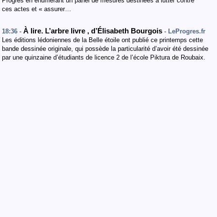
Progrès en énumérant un panel de mesures destinées à lutter contre
ces actes et « assurer…
À lire. L’arbre livre , d’Élisabeth Bourgois
18:36 -
- LeProgres.fr
Les éditions lédoniennes de la Belle étoile ont publié ce printemps cette
bande dessinée originale, qui possède la particularité d’avoir été dessinée
par une quinzaine d’étudiants de licence 2 de l’école Piktura de Roubaix.