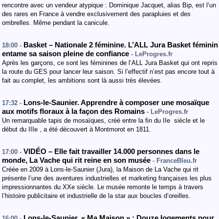
rencontre avec un vendeur atypique : Dominique Jacquet, alias Bip, est l’un
des rares en France à vendre exclusivement des parapluies et des
ombrelles. Même pendant la canicule.
Basket – Nationale 2 féminine. L’ALL Jura Basket féminin
18:00 -
entame sa saison pleine de confiance
- LeProgres.fr
Après les garçons, ce sont les féminines de l’ALL Jura Basket qui ont repris
la route du GES pour lancer leur saison. Si l’effectif n’est pas encore tout à
fait au complet, les ambitions sont là aussi très élevées.
Lons-le-Saunier. Apprendre à composer une mosaïque
17:32 -
aux motifs floraux à la façon des Romains
- LeProgres.fr
Un remarquable tapis de mosaïques, créé entre la fin du IIe siècle et le
début du IIIe , a été découvert à Montmorot en 1811.
VIDÉO – Elle fait travailler 14.000 personnes dans le
17:00 -
monde, La Vache qui rit reine en son musée
- FranceBleu.fr
Créée en 2009 à Lons-le-Saunier (Jura), la Maison de La Vache qui rit
présente l’une des aventures industrielles et marketing françaises les plus
impressionnantes du XXe siècle. Le musée remonte le temps à travers
l’histoire publicitaire et industrielle de la star aux boucles d’oreilles.
Lons-le-Saunier. « Ma Maison » : Douze logements pour
16:00 -