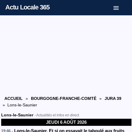
Actu Locale 365
ACCUEIL
»
BOURGOGNE-FRANCHE-COMTÉ
»
JURA 39
» Lons-le-Saunier
Lons-le-Saunier
- Actualités et infos en direct
JEUDI 6 AOÛT 2026
Lons-le-Saunier. Et si on essayait le taboulé aux fruits
19:46 -