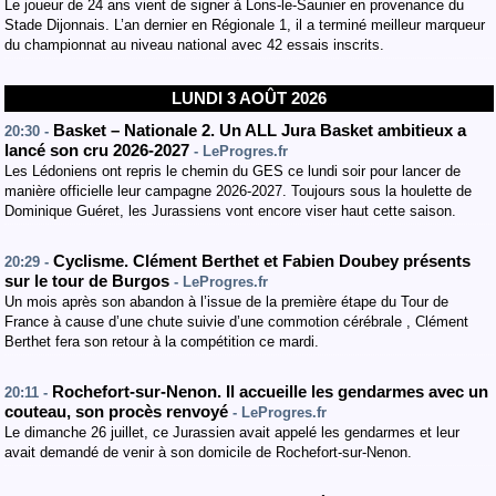
Le joueur de 24 ans vient de signer à Lons-le-Saunier en provenance du
Stade Dijonnais. L’an dernier en Régionale 1, il a terminé meilleur marqueur
du championnat au niveau national avec 42 essais inscrits.
LUNDI 3 AOÛT 2026
Basket – Nationale 2. Un ALL Jura Basket ambitieux a
20:30 -
lancé son cru 2026-2027
- LeProgres.fr
Les Lédoniens ont repris le chemin du GES ce lundi soir pour lancer de
manière officielle leur campagne 2026-2027. Toujours sous la houlette de
Dominique Guéret, les Jurassiens vont encore viser haut cette saison.
Cyclisme. Clément Berthet et Fabien Doubey présents
20:29 -
sur le tour de Burgos
- LeProgres.fr
Un mois après son abandon à l’issue de la première étape du Tour de
France à cause d’une chute suivie d’une commotion cérébrale , Clément
Berthet fera son retour à la compétition ce mardi.
Rochefort-sur-Nenon. Il accueille les gendarmes avec un
20:11 -
couteau, son procès renvoyé
- LeProgres.fr
Le dimanche 26 juillet, ce Jurassien avait appelé les gendarmes et leur
avait demandé de venir à son domicile de Rochefort-sur-Nenon.