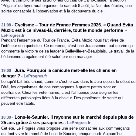
Avec la complicité des astronomes du club de Saint-Claude, la section
“Pégase” du foyer rural organise, le samedi 8 août, la Nuit des étoiles, une
soirée consacrée à l’observation et à la découverte du ciel.
Cyclisme – Tour de France Femmes 2026. « Quand Evita
21:08 -
Muzic est à ce niveau-là, derrière, tout le monde performe »
-
LeProgres.fr
Pendant l’ensemble du Tour de France, Evita Muzic nous fait vivre de
l’intérieur son quotidien. Ce mercredi, c’est une Jurassienne tout sourire qui
commente la victoire de sa leader à Belleville-en-Beaujolais. Le travail de la
Lédonienne a également été salué par son manager.
Jura. Pourquoi la canicule met-elle les chiens en
19:00 -
danger ?
- LeProgres.fr
Lorsqu’il fait très chaud, comme c’est le cas dans le Jura depuis le début de
l’été, les organismes de nos compagnons à quatre pattes sont en
souffrance. Chez les vétérinaires, c’est l’affluence pour soigner les
différentes pathologies liées à la chaleur. Des problèmes de santé qui
peuvent être fatals.
Lons-le-Saunier. Il rayonne sur le marché depuis plus de
18:30 -
25 ans grâce à ses parapluies
- LeProgres.fr
Cet été, Le Progrès vous propose une série consacrée aux commerçants
qui font vivre le marché de Lons-le-Saunier, chaque jeudi. Aujourd’hui,