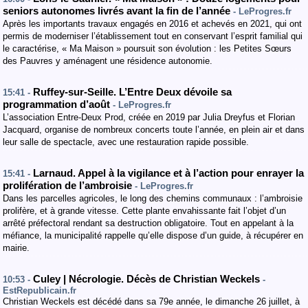
seniors autonomes livrés avant la fin de l’année
- LeProgres.fr
Après les importants travaux engagés en 2016 et achevés en 2021, qui ont
permis de moderniser l’établissement tout en conservant l’esprit familial qui
le caractérise, « Ma Maison » poursuit son évolution : les Petites Sœurs
des Pauvres y aménagent une résidence autonomie.
Ruffey-sur-Seille. L’Entre Deux dévoile sa
15:41 -
programmation d’août
- LeProgres.fr
L’association Entre-Deux Prod, créée en 2019 par Julia Dreyfus et Florian
Jacquard, organise de nombreux concerts toute l’année, en plein air et dans
leur salle de spectacle, avec une restauration rapide possible.
Larnaud. Appel à la vigilance et à l’action pour enrayer la
15:41 -
prolifération de l’ambroisie
- LeProgres.fr
Dans les parcelles agricoles, le long des chemins communaux : l’ambroisie
prolifère, et à grande vitesse. Cette plante envahissante fait l’objet d’un
arrêté préfectoral rendant sa destruction obligatoire. Tout en appelant à la
méfiance, la municipalité rappelle qu’elle dispose d’un guide, à récupérer en
mairie.
Culey | Nécrologie. Décès de Christian Weckels
10:53 -
-
EstRepublicain.fr
Christian Weckels est décédé dans sa 79e année, le dimanche 26 juillet, à