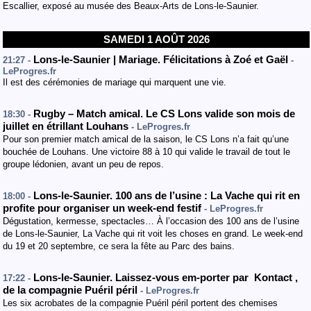
Escallier, exposé au musée des Beaux-Arts de Lons-le-Saunier.
SAMEDI 1 AOÛT 2026
Lons-le-Saunier | Mariage. Félicitations à Zoé et Gaël
21:27 -
-
LeProgres.fr
Il est des cérémonies de mariage qui marquent une vie.
Rugby – Match amical. Le CS Lons valide son mois de
18:30 -
juillet en étrillant Louhans
- LeProgres.fr
Pour son premier match amical de la saison, le CS Lons n’a fait qu’une
bouchée de Louhans. Une victoire 88 à 10 qui valide le travail de tout le
groupe lédonien, avant un peu de repos.
Lons-le-Saunier. 100 ans de l’usine : La Vache qui rit en
18:00 -
profite pour organiser un week-end festif
- LeProgres.fr
Dégustation, kermesse, spectacles… À l’occasion des 100 ans de l’usine
de Lons-le-Saunier, La Vache qui rit voit les choses en grand. Le week-end
du 19 et 20 septembre, ce sera la fête au Parc des bains.
Lons-le-Saunier. Laissez-vous em-porter par Kontact ,
17:22 -
de la compagnie Puéril péril
- LeProgres.fr
Les six acrobates de la compagnie Puéril péril portent des chemises