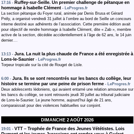
Ruffey-sur-Seille. Un premier challenge de pétanque en
17:16 -
hommage à Isabelle Clément
- LeProgres.fr
La section pétanque du Foyer rural, animée par Denis Brusa et Gérard
Prély, a organisé vendredi 31 juillet à l’ombre au bord de Seille un concours
interne destiné aux adhérents de l’association. Cette première édition avait
pour objectif de rendre hommage à Isabelle Clément, dite « Zab », membre
active de la section, décédée accidentellement à l’âge de 62 ans, le 14 juin
dernier.…
Jura. La nuit la plus chaude de France a été enregistrée à
13:13 -
Lons-le-Saunier
- LeProgres.fr
Torpeur tropicale sur la cité de Rouget de Lisle.
Jura. Ils se sont rencontrés sur les bancs du collège, leur
6:00 -
histoire se termine par une peine de prison ferme
- LeProgres.fr
Deux adolescents lédoniens, qui avaient entamé une relation amoureuse sur
les bancs du collège, se sont retrouvés jeudi 30 juillet au tribunal judiciaire
de Lons-le-Saunier. Le jeune homme, aujourd’hui âgé de 21 ans,
comparaissait pour des violences habituelles sur conjoint.
DIMANCHE 2 AOÛT 2026
VTT – Trophée de France des Jeunes Vététistes. Lois
19:01 -