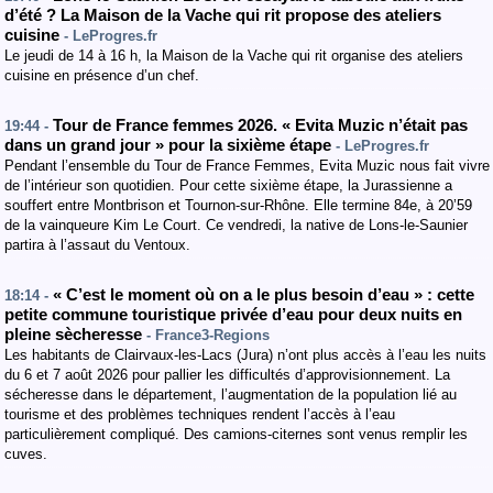
d’été ? La Maison de la Vache qui rit propose des ateliers
cuisine
- LeProgres.fr
Le jeudi de 14 à 16 h, la Maison de la Vache qui rit organise des ateliers
cuisine en présence d’un chef.
Tour de France femmes 2026. « Evita Muzic n’était pas
19:44 -
dans un grand jour » pour la sixième étape
- LeProgres.fr
Pendant l’ensemble du Tour de France Femmes, Evita Muzic nous fait vivre
de l’intérieur son quotidien. Pour cette sixième étape, la Jurassienne a
souffert entre Montbrison et Tournon-sur-Rhône. Elle termine 84e, à 20’59
de la vainqueure Kim Le Court. Ce vendredi, la native de Lons-le-Saunier
partira à l’assaut du Ventoux.
« C’est le moment où on a le plus besoin d’eau » : cette
18:14 -
petite commune touristique privée d’eau pour deux nuits en
pleine sècheresse
- France3-Regions
Les habitants de Clairvaux-les-Lacs (Jura) n’ont plus accès à l’eau les nuits
du 6 et 7 août 2026 pour pallier les difficultés d’approvisionnement. La
sécheresse dans le département, l’augmentation de la population lié au
tourisme et des problèmes techniques rendent l’accès à l’eau
particulièrement compliqué. Des camions-citernes sont venus remplir les
cuves.