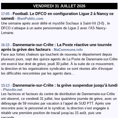
VENDREDI 31 JUILLET 2026
Football. Le DFCO en configuration Ligue 2 à Nancy ce
17:05 -
samedi
- BienPublic.com
Une semaine après avoir défié et mystifié Sochaux à Saint-Vit (3-0) , le
DFCO s’attaque à un autre pensionnaire de Ligue 2 avec l’AS Nancy-
Lorraine.
Dannemarie-sur-Crête : La Poste réactive une tournée
16:15 -
après la grève des facteurs
- MaCommune.info
Face aux fortes chaleurs qui touchent de nouveau le département depuis
plusieurs jours, sept des quinze agents de La Poste de Danemarie-sur-Crête
ont exercé leur droit de grève, jeudi 30 juillet. À la suite de ce mouvement,
la direction et les organisations syndicales se sont réunies afin d’évoquer
les difficultés rencontrées par les agents dans…
Dannemarie-sur-Crête : la grève suspendue jusqu’à lundi
15:13 -
- PleinAir.net
Les factrices et facteurs du centre de distribution de Dannemarie-sur-Crête
ont observé, ce vendredi 31 juillet, leur quatrième journée de grève, avec un
débrayage de 59 minutes par vacation à l’appel de SUD PTT. Après une
rencontre avec le personnel et le syndicat, la direction s’est engagée à
rétablir une première position de travail jusqu’au 15 août, puis une
seconde…