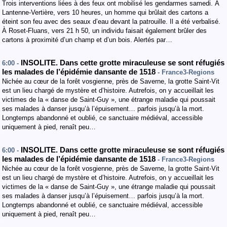
Trois interventions liées à des feux ont mobilisé les gendarmes samedi. À
Lantenne-Vertière, vers 10 heures, un homme qui brûlait des cartons a
éteint son feu avec des seaux d’eau devant la patrouille. Il a été verbalisé.
À Roset-Fluans, vers 21 h 50, un individu faisait également brûler des
cartons à proximité d’un champ et d’un bois. Alertés par…
INSOLITE. Dans cette grotte miraculeuse se sont réfugiés
6:00 -
les malades de l’épidémie dansante de 1518
- France3-Regions
Nichée au cœur de la forêt vosgienne, près de Saverne, la grotte Saint-Vit
est un lieu chargé de mystère et d’histoire. Autrefois, on y accueillait les
victimes de la « danse de Saint-Guy », une étrange maladie qui poussait
ses malades à danser jusqu’à l’épuisement… parfois jusqu’à la mort.
Longtemps abandonné et oublié, ce sanctuaire médiéval, accessible
uniquement à pied, renaît peu…
INSOLITE. Dans cette grotte miraculeuse se sont réfugiés
6:00 -
les malades de l’épidémie dansante de 1518
- France3-Regions
Nichée au cœur de la forêt vosgienne, près de Saverne, la grotte Saint-Vit
est un lieu chargé de mystère et d’histoire. Autrefois, on y accueillait les
victimes de la « danse de Saint-Guy », une étrange maladie qui poussait
ses malades à danser jusqu’à l’épuisement… parfois jusqu’à la mort.
Longtemps abandonné et oublié, ce sanctuaire médiéval, accessible
uniquement à pied, renaît peu…