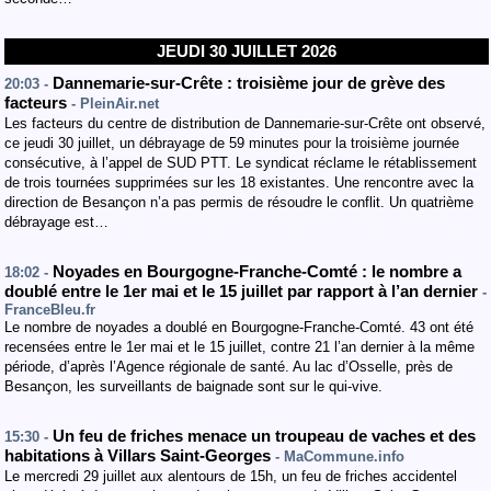
JEUDI 30 JUILLET 2026
Dannemarie-sur-Crête : troisième jour de grève des
20:03 -
facteurs
- PleinAir.net
Les facteurs du centre de distribution de Dannemarie-sur-Crête ont observé,
ce jeudi 30 juillet, un débrayage de 59 minutes pour la troisième journée
consécutive, à l’appel de SUD PTT. Le syndicat réclame le rétablissement
de trois tournées supprimées sur les 18 existantes. Une rencontre avec la
direction de Besançon n’a pas permis de résoudre le conflit. Un quatrième
débrayage est…
Noyades en Bourgogne-Franche-Comté : le nombre a
18:02 -
doublé entre le 1er mai et le 15 juillet par rapport à l’an dernier
-
FranceBleu.fr
Le nombre de noyades a doublé en Bourgogne-Franche-Comté. 43 ont été
recensées entre le 1er mai et le 15 juillet, contre 21 l’an dernier à la même
période, d’après l’Agence régionale de santé. Au lac d’Osselle, près de
Besançon, les surveillants de baignade sont sur le qui-vive.
Un feu de friches menace un troupeau de vaches et des
15:30 -
habitations à Villars Saint-Georges
- MaCommune.info
Le mercredi 29 juillet aux alentours de 15h, un feu de friches accidentel