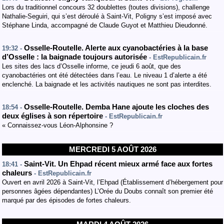
Lors du traditionnel concours 32 doublettes (toutes divisions), challenge
Nathalie-Seguiri, qui s’est déroulé à Saint-Vit, Poligny s’est imposé avec
Stéphane Linda, accompagné de Claude Guyot et Matthieu Dieudonné.
Osselle-Routelle. Alerte aux cyanobactéries à la base
19:32 -
d’Osselle : la baignade toujours autorisée
- EstRepublicain.fr
Les sites des lacs d’Osselle informe, ce jeudi 6 août, que des
cyanobactéries ont été détectées dans l’eau. Le niveau 1 d’alerte a été
enclenché. La baignade et les activités nautiques ne sont pas interdites.
Osselle-Routelle. Demba Hane ajoute les cloches des
18:54 -
deux églises à son répertoire
- EstRepublicain.fr
« Connaissez-vous Léon-Alphonsine ?
MERCREDI 5 AOÛT 2026
Saint-Vit. Un Ehpad récent mieux armé face aux fortes
18:41 -
chaleurs
- EstRepublicain.fr
Ouvert en avril 2026 à Saint-Vit, l’Ehpad (Établissement d’hébergement pour
personnes âgées dépendantes) L’Orée du Doubs connaît son premier été
marqué par des épisodes de fortes chaleurs.