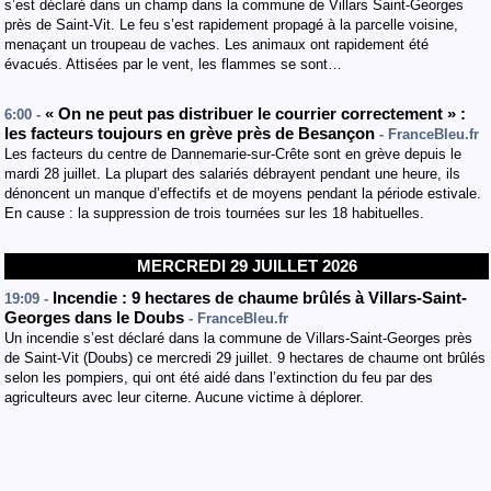
s’est déclaré dans un champ dans la commune de Villars Saint-Georges
près de Saint-Vit. Le feu s’est rapidement propagé à la parcelle voisine,
menaçant un troupeau de vaches. Les animaux ont rapidement été
évacués. Attisées par le vent, les flammes se sont…
« On ne peut pas distribuer le courrier correctement » :
6:00 -
les facteurs toujours en grève près de Besançon
- FranceBleu.fr
Les facteurs du centre de Dannemarie-sur-Crête sont en grève depuis le
mardi 28 juillet. La plupart des salariés débrayent pendant une heure, ils
dénoncent un manque d’effectifs et de moyens pendant la période estivale.
En cause : la suppression de trois tournées sur les 18 habituelles.
MERCREDI 29 JUILLET 2026
Incendie : 9 hectares de chaume brûlés à Villars-Saint-
19:09 -
Georges dans le Doubs
- FranceBleu.fr
Un incendie s’est déclaré dans la commune de Villars-Saint-Georges près
de Saint-Vit (Doubs) ce mercredi 29 juillet. 9 hectares de chaume ont brûlés
selon les pompiers, qui ont été aidé dans l’extinction du feu par des
agriculteurs avec leur citerne. Aucune victime à déplorer.