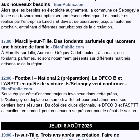
aux nouveaux besoins
- BienPublic.com
Alors que les besoins en électricité augmentent, la commune de Selongey a
lancé des travaux pour optimiser son réseau électrique. Le chantier est
réalisé par l’entreprise Enedis et devrait se poursuivre jusqu’à l’automne
prochain, entraînant différentes perturbations de la circulation.
Marcilly-sur-Tille. Des fondants parfumés qui racontent
17:00 -
une histoire de famille
- BienPublic.com
À Marcilly-sur-Tille, Aurore et Grégory Cadet coulent, à la main, des
fondants parfumés, et sont notamment présents sur différents marchés
artisanaux de la région.
Football – National 2 (préparation). Le DFCO B et
12:00 -
l’ASPTT en quête de victoire, Is/Selongey veut confirmer
-
BienPublic.com
Seule équipe côte-d’orienne toujours invaincue dans cette prépa,
Is/Selongey se déplace ce samedi à Belfort pour enchaîner avec ses
derniers bons résultats. Du côté des clubs dijonnais, le DFCO B et l’ASPTT
accueillent ce samedi pour continuer à se préparer pour le début de saison.
JEUDI 6 AOÛT 2026
Is-sur-Tille. Trois ans après sa création, l’aire de
19:00 -