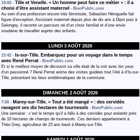
Tille et Venelle. « Un homme peut faire ce métier » : il a
19:00 -
choisi d’être assistant maternel
- BienPublic.com
Au sein d’une profession encore très féminisée, Sébastien Héroguelle fait
figure d’exception. Assistant maternel depuis plus de dix ans à Dijon puis à
Selongey, il raconte un parcours né d’un choix familial et d’une envie
soudaine de travailler auprès des enfants.
LUNDI 3 AOÛT 2026
Is-sur-Tille. Embarquez pour un voyage dans le temps
15:42 -
avec René Perrat
- BienPublic.com
Et si le meilleur moyen de découvrir sa ville était de la voir avec les yeux
d’un passionné ? René Perrat anime des visites guidées tout l’été à d’Is-sur-
Tille, présentant les lieux emblématiques de la commune.
DIMANCHE 2 AOÛT 2026
Marey-sur-Tille. « Tout a été mangé » : des cervidés
7:00 -
ravagent ses dix hectares de tournesols
- BienPublic.com
Une semaine : c’est le temps qu’il a fallu à des cervidés pour anéantir près
de 10 hectares de champs de tournesols. Ces derniers appartiennent à
Théo Grey, agriculteur de 23 ans basé à Marey-sur-Tille.
SAMEDI 1 AOÛT 2026