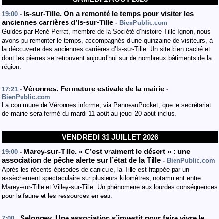
Is-sur-Tille. On a remonté le temps pour visiter les
19:00 -
anciennes carrières d’Is-sur-Tille
- BienPublic.com
Guidés par René Perrat, membre de la Société d’histoire Tille-Ignon, nous
avons pu remonter le temps, accompagnés d’une quinzaine de visiteurs, à
la découverte des anciennes carrières d’Is-sur-Tille. Un site bien caché et
dont les pierres se retrouvent aujourd’hui sur de nombreux bâtiments de la
région.
Véronnes. Fermeture estivale de la mairie
17:21 -
-
BienPublic.com
La commune de Véronnes informe, via PanneauPocket, que le secrétariat
de mairie sera fermé du mardi 11 août au jeudi 20 août inclus.
VENDREDI 31 JUILLET 2026
Marey-sur-Tille. « C’est vraiment le désert » : une
19:00 -
association de pêche alerte sur l’état de la Tille
- BienPublic.com
Après les récents épisodes de canicule, la Tille est frappée par un
assèchement spectaculaire sur plusieurs kilomètres, notamment entre
Marey-sur-Tille et Villey-sur-Tille. Un phénomène aux lourdes conséquences
pour la faune et les ressources en eau.
Selongey. Une association s’investit pour faire vivre le
7:00 -