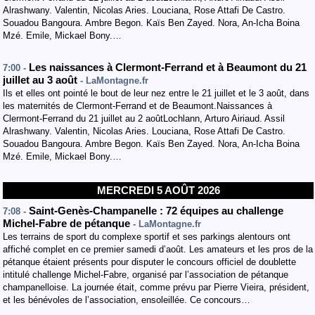
Alrashwany. Valentin, Nicolas Aries. Louciana, Rose Attafi De Castro.
Souadou Bangoura. Ambre Begon. Kaïs Ben Zayed. Nora, An-Icha Boina
Mzé. Emile, Mickael Bony.…
Les naissances à Clermont-Ferrand et à Beaumont du 21
7:00 -
juillet au 3 août
- LaMontagne.fr
Ils et elles ont pointé le bout de leur nez entre le 21 juillet et le 3 août, dans
les maternités de Clermont-Ferrand et de Beaumont.Naissances à
Clermont-Ferrand du 21 juillet au 2 aoûtLochlann, Arturo Airiaud. Assil
Alrashwany. Valentin, Nicolas Aries. Louciana, Rose Attafi De Castro.
Souadou Bangoura. Ambre Begon. Kaïs Ben Zayed. Nora, An-Icha Boina
Mzé. Emile, Mickael Bony.…
MERCREDI 5 AOÛT 2026
Saint-Genès-Champanelle : 72 équipes au challenge
7:08 -
Michel-Fabre de pétanque
- LaMontagne.fr
Les terrains de sport du complexe sportif et ses parkings alentours ont
affiché complet en ce premier samedi d’août. Les amateurs et les pros de la
pétanque étaient présents pour disputer le concours officiel de doublette
intitulé challenge Michel-Fabre, organisé par l’association de pétanque
champanelloise. La journée était, comme prévu par Pierre Vieira, président,
et les bénévoles de l’association, ensoleillée. Ce concours…