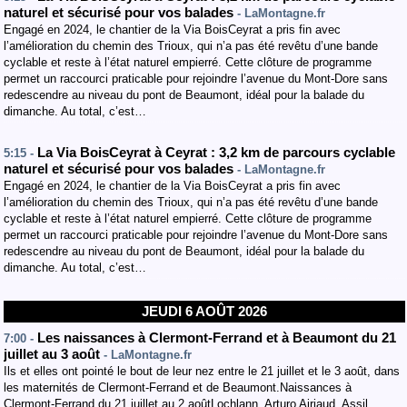
naturel et sécurisé pour vos balades
- LaMontagne.fr
Engagé en 2024, le chantier de la Via BoisCeyrat a pris fin avec
l’amélioration du chemin des Trioux, qui n’a pas été revêtu d’une bande
cyclable et reste à l’état naturel empierré. Cette clôture de programme
permet un raccourci praticable pour rejoindre l’avenue du Mont-Dore sans
redescendre au niveau du pont de Beaumont, idéal pour la balade du
dimanche. Au total, c’est…
La Via BoisCeyrat à Ceyrat : 3,2 km de parcours cyclable
5:15 -
naturel et sécurisé pour vos balades
- LaMontagne.fr
Engagé en 2024, le chantier de la Via BoisCeyrat a pris fin avec
l’amélioration du chemin des Trioux, qui n’a pas été revêtu d’une bande
cyclable et reste à l’état naturel empierré. Cette clôture de programme
permet un raccourci praticable pour rejoindre l’avenue du Mont-Dore sans
redescendre au niveau du pont de Beaumont, idéal pour la balade du
dimanche. Au total, c’est…
JEUDI 6 AOÛT 2026
Les naissances à Clermont-Ferrand et à Beaumont du 21
7:00 -
juillet au 3 août
- LaMontagne.fr
Ils et elles ont pointé le bout de leur nez entre le 21 juillet et le 3 août, dans
les maternités de Clermont-Ferrand et de Beaumont.Naissances à
Clermont-Ferrand du 21 juillet au 2 aoûtLochlann, Arturo Airiaud. Assil