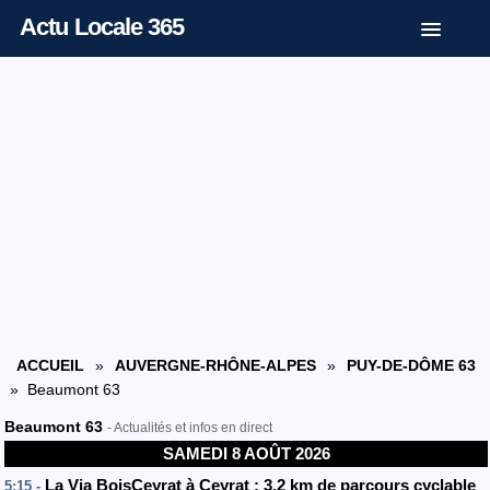
Actu Locale 365
ACCUEIL
»
AUVERGNE-RHÔNE-ALPES
»
PUY-DE-DÔME 63
» Beaumont 63
Beaumont 63
- Actualités et infos en direct
SAMEDI 8 AOÛT 2026
La Via BoisCeyrat à Ceyrat : 3,2 km de parcours cyclable
5:15 -