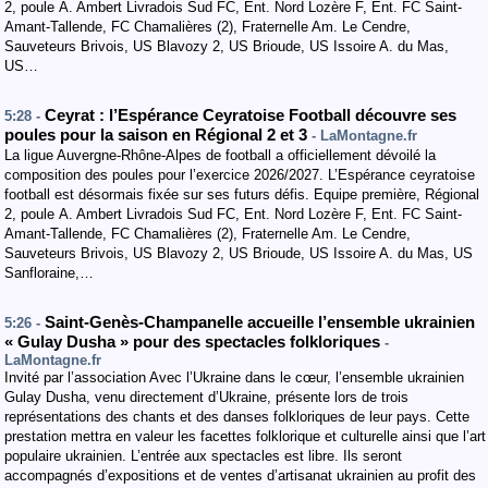
2, poule A. Ambert Livradois Sud FC, Ent. Nord Lozère F, Ent. FC Saint-
Amant-Tallende, FC Chamalières (2), Fraternelle Am. Le Cendre,
Sauveteurs Brivois, US Blavozy 2, US Brioude, US Issoire A. du Mas,
US…
Ceyrat : l’Espérance Ceyratoise Football découvre ses
5:28 -
poules pour la saison en Régional 2 et 3
- LaMontagne.fr
La ligue Auvergne-Rhône-Alpes de football a officiellement dévoilé la
composition des poules pour l’exercice 2026/2027. L’Espérance ceyratoise
football est désormais fixée sur ses futurs défis. Equipe première, Régional
2, poule A. Ambert Livradois Sud FC, Ent. Nord Lozère F, Ent. FC Saint-
Amant-Tallende, FC Chamalières (2), Fraternelle Am. Le Cendre,
Sauveteurs Brivois, US Blavozy 2, US Brioude, US Issoire A. du Mas, US
Sanfloraine,…
Saint-Genès-Champanelle accueille l’ensemble ukrainien
5:26 -
« Gulay Dusha » pour des spectacles folkloriques
-
LaMontagne.fr
Invité par l’association Avec l’Ukraine dans le cœur, l’ensemble ukrainien
Gulay Dusha, venu directement d’Ukraine, présente lors de trois
représentations des chants et des danses folkloriques de leur pays. Cette
prestation mettra en valeur les facettes folklorique et culturelle ainsi que l’art
populaire ukrainien. L’entrée aux spectacles est libre. Ils seront
accompagnés d’expositions et de ventes d’artisanat ukrainien au profit des