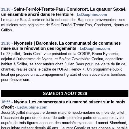
Saint-Ferréol-Trente-Pas / Condorcet. Le quatuor Saxa4,
19:10 -
un ensemble ancré dans le territoire
- LeDauphine.com
Le quatuor Saxa4 porte en lui la richesse des Baronnies provençales : ses
musiciens sont originaires de Saint-Ferréol-Trente-Pas, Condorcet, Nyons et
Grillon.
Nyonsais | Baronnies. La communauté de communes
19:10 -
mise sur la rénovation des logements
- LeDauphine.com
Le 28 juillet, Denis Conil, vice-président de la CCBDP, Bruno Eysseric,
adjoint à l’urbanisme de Nyons, et Solène Caverivière Codina, conseillère
habitat à Soliha, se sont rendus chez Julien Deas pour une visite de fin de
chantier, réalisé dans le cadre de l’OPAH Rénov +. Un programme public
local qui propose un accompagnement gratuit et des subventions bonifiées
pour rénover son…
SAMEDI 1 AOÛT 2026
Nyons. Les commerçants du marché misent sur le mois
18:55 -
d’août
- LeDauphine.com
Jeudi 30 juillet marquait le dernier marché hebdomadaire du mois de juillet.
L’occasion de prendre le pouls de cette première partie de saison estivale
auprès de trois figures connues des marchés nyonsais : Laurent Blanchard,
bouquiniste présent depuis 46 ans, Laurent Gosnik et ses chapeaux installé