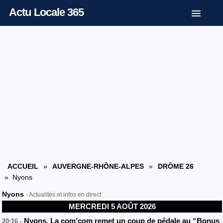
Actu Locale 365
ACCUEIL
»
AUVERGNE-RHÔNE-ALPES
»
DRÔME 26
» Nyons
Nyons
- Actualités et infos en direct
MERCREDI 5 AOÛT 2026
Nyons. La com’com remet un coup de pédale au “Bonus
20:16 -