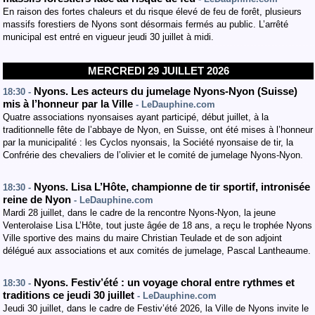
En raison des fortes chaleurs et du risque élevé de feu de forêt, plusieurs
massifs forestiers de Nyons sont désormais fermés au public. L’arrêté
municipal est entré en vigueur jeudi 30 juillet à midi.
MERCREDI 29 JUILLET 2026
Nyons. Les acteurs du jumelage Nyons-Nyon (Suisse)
18:30 -
mis à l’honneur par la Ville
- LeDauphine.com
Quatre associations nyonsaises ayant participé, début juillet, à la
traditionnelle fête de l’abbaye de Nyon, en Suisse, ont été mises à l’honneur
par la municipalité : les Cyclos nyonsais, la Société nyonsaise de tir, la
Confrérie des chevaliers de l’olivier et le comité de jumelage Nyons-Nyon.
Nyons. Lisa L’Hôte, championne de tir sportif, intronisée
18:30 -
reine de Nyon
- LeDauphine.com
Mardi 28 juillet, dans le cadre de la rencontre Nyons-Nyon, la jeune
Venterolaise Lisa L’Hôte, tout juste âgée de 18 ans, a reçu le trophée Nyons
Ville sportive des mains du maire Christian Teulade et de son adjoint
délégué aux associations et aux comités de jumelage, Pascal Lantheaume.
Nyons. Festiv’été : un voyage choral entre rythmes et
18:30 -
traditions ce jeudi 30 juillet
- LeDauphine.com
Jeudi 30 juillet, dans le cadre de Festiv’été 2026, la Ville de Nyons invite le