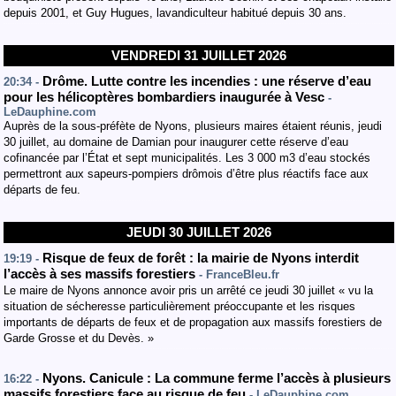
depuis 2001, et Guy Hugues, lavandiculteur habitué depuis 30 ans.
VENDREDI 31 JUILLET 2026
Drôme. Lutte contre les incendies : une réserve d’eau
20:34 -
pour les hélicoptères bombardiers inaugurée à Vesc
-
LeDauphine.com
Auprès de la sous-préfète de Nyons, plusieurs maires étaient réunis, jeudi
30 juillet, au domaine de Damian pour inaugurer cette réserve d’eau
cofinancée par l’État et sept municipalités. Les 3 000 m3 d’eau stockés
permettront aux sapeurs-pompiers drômois d’être plus réactifs face aux
départs de feu.
JEUDI 30 JUILLET 2026
Risque de feux de forêt : la mairie de Nyons interdit
19:19 -
l’accès à ses massifs forestiers
- FranceBleu.fr
Le maire de Nyons annonce avoir pris un arrêté ce jeudi 30 juillet « vu la
situation de sécheresse particulièrement préoccupante et les risques
importants de départs de feux et de propagation aux massifs forestiers de
Garde Grosse et du Devès. »
Nyons. Canicule : La commune ferme l’accès à plusieurs
16:22 -
massifs forestiers face au risque de feu
- LeDauphine.com