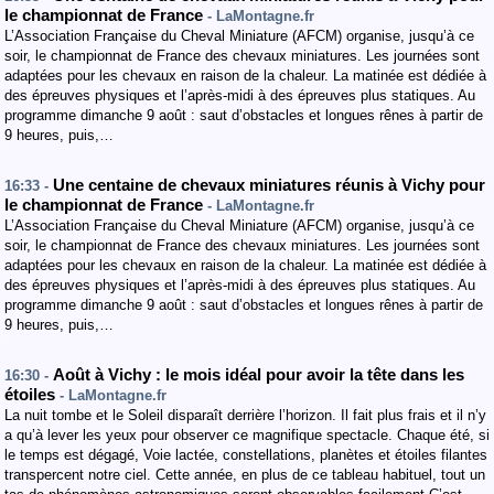
le championnat de France
- LaMontagne.fr
L’Association Française du Cheval Miniature (AFCM) organise, jusqu’à ce
soir, le championnat de France des chevaux miniatures. Les journées sont
adaptées pour les chevaux en raison de la chaleur. La matinée est dédiée à
des épreuves physiques et l’après-midi à des épreuves plus statiques. Au
programme dimanche 9 août : saut d’obstacles et longues rênes à partir de
9 heures, puis,…
Une centaine de chevaux miniatures réunis à Vichy pour
16:33 -
le championnat de France
- LaMontagne.fr
L’Association Française du Cheval Miniature (AFCM) organise, jusqu’à ce
soir, le championnat de France des chevaux miniatures. Les journées sont
adaptées pour les chevaux en raison de la chaleur. La matinée est dédiée à
des épreuves physiques et l’après-midi à des épreuves plus statiques. Au
programme dimanche 9 août : saut d’obstacles et longues rênes à partir de
9 heures, puis,…
Août à Vichy : le mois idéal pour avoir la tête dans les
16:30 -
étoiles
- LaMontagne.fr
La nuit tombe et le Soleil disparaît derrière l’horizon. Il fait plus frais et il n’y
a qu’à lever les yeux pour observer ce magnifique spectacle. Chaque été, si
le temps est dégagé, Voie lactée, constellations, planètes et étoiles filantes
transpercent notre ciel. Cette année, en plus de ce tableau habituel, tout un