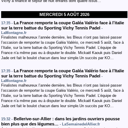
Vichy a financé le séjour de huit enfants dont quatre issus…
MERCREDI 5 AOÛT 2026
La France remporte la coupe Galéa Valério face à l’italie
17:35 -
sur la terre battue du Sporting Vichy Tennis Padel
-
LaMontagne.fr
Finalistes malheureux l’année dernière, les Bleus n’ont pas laissé passer
l’occasion de remporter la coupe Galéa Valério, ce mercredi 5 août, face à
l’Italie, sur la terre battue du Sporting Vichy Tennis Padel. L’équipe de
France n’a même pas eu à disputer le double. Mickaël Kaouk puis Daniel
Jade ont fait le boulot chacun dans leur simple.Un succès par KO…
La France remporte la coupe Galéa Valério face à l’Italie
17:35 -
sur la terre battue du Sporting Vichy Tennis Padel
-
LaMontagne.fr
Finalistes malheureux l’année dernière, les Bleus n’ont pas laissé passer
l’occasion de remporter la coupe Galéa Valério, ce mercredi 5 août, face à
l’Italie, sur la terre battue du Sporting Vichy Tennis Padel. L’équipe de
France n’a même pas eu à disputer le double. Mickaël Kaouk puis Daniel
Jade ont fait le boulot chacun dans leur simple.Un succès par KO…
Bellerive-sur-Allier : dans les jardins ouvriers pousse
15:32 -
bien plus que des légumes…
- LaSemainedelAllier.fr