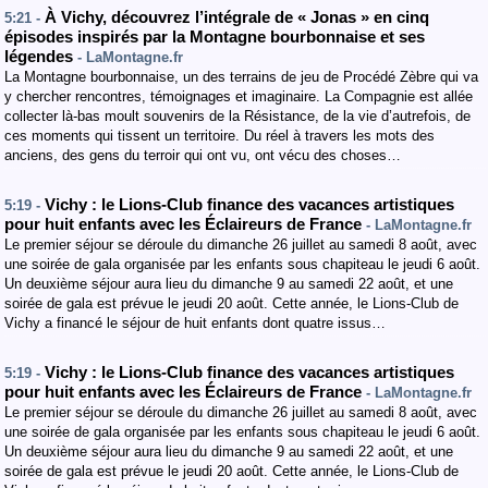
À Vichy, découvrez l’intégrale de « Jonas » en cinq
5:21 -
épisodes inspirés par la Montagne bourbonnaise et ses
légendes
- LaMontagne.fr
La Montagne bourbonnaise, un des terrains de jeu de Procédé Zèbre qui va
y chercher rencontres, témoignages et imaginaire. La Compagnie est allée
collecter là-bas moult souvenirs de la Résistance, de la vie d’autrefois, de
ces moments qui tissent un territoire. Du réel à travers les mots des
anciens, des gens du terroir qui ont vu, ont vécu des choses…
Vichy : le Lions-Club finance des vacances artistiques
5:19 -
pour huit enfants avec les Éclaireurs de France
- LaMontagne.fr
Le premier séjour se déroule du dimanche 26 juillet au samedi 8 août, avec
une soirée de gala organisée par les enfants sous chapiteau le jeudi 6 août.
Un deuxième séjour aura lieu du dimanche 9 au samedi 22 août, et une
soirée de gala est prévue le jeudi 20 août. Cette année, le Lions-Club de
Vichy a financé le séjour de huit enfants dont quatre issus…
Vichy : le Lions-Club finance des vacances artistiques
5:19 -
pour huit enfants avec les Éclaireurs de France
- LaMontagne.fr
Le premier séjour se déroule du dimanche 26 juillet au samedi 8 août, avec
une soirée de gala organisée par les enfants sous chapiteau le jeudi 6 août.
Un deuxième séjour aura lieu du dimanche 9 au samedi 22 août, et une
soirée de gala est prévue le jeudi 20 août. Cette année, le Lions-Club de