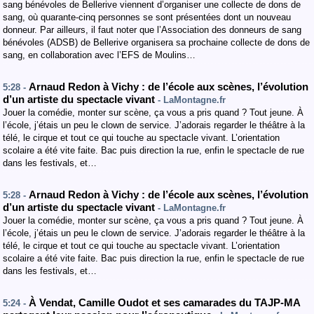
sang bénévoles de Bellerive viennent d’organiser une collecte de dons de
sang, où quarante-cinq personnes se sont présentées dont un nouveau
donneur. Par ailleurs, il faut noter que l’Association des donneurs de sang
bénévoles (ADSB) de Bellerive organisera sa prochaine collecte de dons de
sang, en collaboration avec l’EFS de Moulins…
Arnaud Redon à Vichy : de l’école aux scènes, l’évolution
5:28 -
d’un artiste du spectacle vivant
- LaMontagne.fr
Jouer la comédie, monter sur scène, ça vous a pris quand ? Tout jeune. À
l’école, j’étais un peu le clown de service. J’adorais regarder le théâtre à la
télé, le cirque et tout ce qui touche au spectacle vivant. L’orientation
scolaire a été vite faite. Bac puis direction la rue, enfin le spectacle de rue
dans les festivals, et…
Arnaud Redon à Vichy : de l’école aux scènes, l’évolution
5:28 -
d’un artiste du spectacle vivant
- LaMontagne.fr
Jouer la comédie, monter sur scène, ça vous a pris quand ? Tout jeune. À
l’école, j’étais un peu le clown de service. J’adorais regarder le théâtre à la
télé, le cirque et tout ce qui touche au spectacle vivant. L’orientation
scolaire a été vite faite. Bac puis direction la rue, enfin le spectacle de rue
dans les festivals, et…
À Vendat, Camille Oudot et ses camarades du TAJP-MA
5:24 -