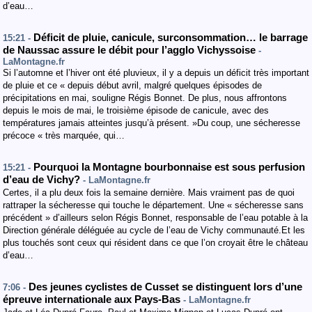
d’eau…
Déficit de pluie, canicule, surconsommation… le barrage
15:21 -
de Naussac assure le débit pour l’agglo Vichyssoise
-
LaMontagne.fr
Si l’automne et l’hiver ont été pluvieux, il y a depuis un déficit très important
de pluie et ce « depuis début avril, malgré quelques épisodes de
précipitations en mai, souligne Régis Bonnet. De plus, nous affrontons
depuis le mois de mai, le troisième épisode de canicule, avec des
températures jamais atteintes jusqu’à présent. »Du coup, une sécheresse
précoce « très marquée, qui…
Pourquoi la Montagne bourbonnaise est sous perfusion
15:21 -
d’eau de Vichy?
- LaMontagne.fr
Certes, il a plu deux fois la semaine dernière. Mais vraiment pas de quoi
rattraper la sécheresse qui touche le département. Une « sécheresse sans
précédent » d’ailleurs selon Régis Bonnet, responsable de l’eau potable à la
Direction générale déléguée au cycle de l’eau de Vichy communauté.Et les
plus touchés sont ceux qui résident dans ce que l’on croyait être le château
d’eau…
Des jeunes cyclistes de Cusset se distinguent lors d’une
7:06 -
épreuve internationale aux Pays-Bas
- LaMontagne.fr