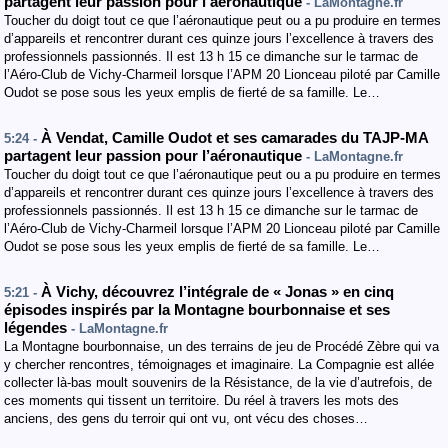
partagent leur passion pour l’aéronautique
- LaMontagne.fr
Toucher du doigt tout ce que l’aéronautique peut ou a pu produire en termes
d’appareils et rencontrer durant ces quinze jours l’excellence à travers des
professionnels passionnés. Il est 13 h 15 ce dimanche sur le tarmac de
l’Aéro-Club de Vichy-Charmeil lorsque l’APM 20 Lionceau piloté par Camille
Oudot se pose sous les yeux emplis de fierté de sa famille. Le…
À Vendat, Camille Oudot et ses camarades du TAJP-MA
5:24 -
partagent leur passion pour l’aéronautique
- LaMontagne.fr
Toucher du doigt tout ce que l’aéronautique peut ou a pu produire en termes
d’appareils et rencontrer durant ces quinze jours l’excellence à travers des
professionnels passionnés. Il est 13 h 15 ce dimanche sur le tarmac de
l’Aéro-Club de Vichy-Charmeil lorsque l’APM 20 Lionceau piloté par Camille
Oudot se pose sous les yeux emplis de fierté de sa famille. Le…
À Vichy, découvrez l’intégrale de « Jonas » en cinq
5:21 -
épisodes inspirés par la Montagne bourbonnaise et ses
légendes
- LaMontagne.fr
La Montagne bourbonnaise, un des terrains de jeu de Procédé Zèbre qui va
y chercher rencontres, témoignages et imaginaire. La Compagnie est allée
collecter là-bas moult souvenirs de la Résistance, de la vie d’autrefois, de
ces moments qui tissent un territoire. Du réel à travers les mots des
anciens, des gens du terroir qui ont vu, ont vécu des choses…