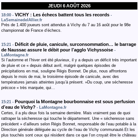
JEUDI 6 AOÛT 2026
VICHY : Les échecs battent tous les records
18:00 -
-
LaSemainedelAllier.fr
Près de 1.400 joueurs sont attendus à Vichy du 7 au 16 août pour le 98e
championnat de France d’échecs.
Déficit de pluie, canicule, surconsommation… le barrage
15:21 -
de Naussac assure le débit pour l’agglo Vichyssoise
-
LaMontagne.fr
Si l’automne et l’hiver ont été pluvieux, il y a depuis un déficit très important
de pluie et ce « depuis début avril, malgré quelques épisodes de
précipitations en mai, souligne Régis Bonnet. De plus, nous affrontons
depuis le mois de mai, le troisième épisode de canicule, avec des
températures jamais atteintes jusqu’à présent. »Du coup, une sécheresse
précoce « très marquée, qui…
Pourquoi la Montagne bourbonnaise est sous perfusion
15:21 -
d’eau de Vichy?
- LaMontagne.fr
Certes, il a plu deux fois la semaine dernière. Mais vraiment pas de quoi
rattraper la sécheresse qui touche le département. Une « sécheresse sans
précédent » d’ailleurs selon Régis Bonnet, responsable de l’eau potable à la
Direction générale déléguée au cycle de l’eau de Vichy communauté.Et les
plus touchés sont ceux qui résident dans ce que l’on croyait être le château