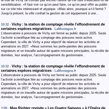
la ville de Vichy ne connaît pas encore l’avenir de cet outil d’éducation et de
sensibilisation. »Il faut voir ce qu’on peut faire, ce qu’on peut offrir au public
sur ce site très intéressant et atypique. »Mais alors, pourquoi a-t-il fermé ?
Jusqu’à présent, la ville confiait la gestion de cet équipement à une…
Vichy : la station de comptage révèle l’effondrement de
10:32 -
certaines espèces migratrices
- LaMontagne.fr
L’observatoire à poissons de Vichy est fermé au public depuis 2025. Seule
l’activité scientifique liée au comptage des poissons reste active.
Cependant, la ville de Vichy a pour objectif de relancer les activités et
animations en 2027. »Nous sommes les porte-paroles des poissons
migrateurs et on travaille autour de quatre missions principales, la récolte de
données, leur analyse, l’accompagnement du gestionnaire…
Vichy : la station de comptage révèle l’effondrement de
10:32 -
certaines espèces migratrices
- LaMontagne.fr
L’observatoire à poissons de Vichy est fermé au public depuis 2025. Seule
l’activité scientifique liée au comptage des poissons reste active.
Cependant, la ville de Vichy a pour objectif de relancer les activités et
animations en 2027. »Nous sommes les porte-paroles des poissons
migrateurs et on travaille autour de quatre missions principales, la récolte de
données, leur analyse, l’accompagnement du gestionnaire…
Max Richter revisite « Les Quatre Saisons » à l’Opéra de
7:09 -