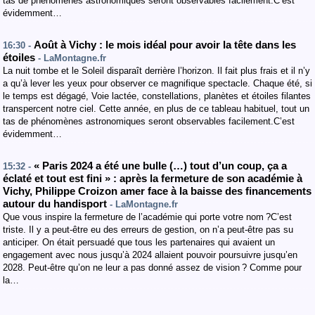
tas de phénomènes astronomiques seront observables facilement.C’est
évidemment…
Août à Vichy : le mois idéal pour avoir la tête dans les
16:30 -
étoiles
- LaMontagne.fr
La nuit tombe et le Soleil disparaît derrière l’horizon. Il fait plus frais et il n’y
a qu’à lever les yeux pour observer ce magnifique spectacle. Chaque été, si
le temps est dégagé, Voie lactée, constellations, planètes et étoiles filantes
transpercent notre ciel. Cette année, en plus de ce tableau habituel, tout un
tas de phénomènes astronomiques seront observables facilement.C’est
évidemment…
« Paris 2024 a été une bulle (…) tout d’un coup, ça a
15:32 -
éclaté et tout est fini » : après la fermeture de son académie à
Vichy, Philippe Croizon amer face à la baisse des financements
autour du handisport
- LaMontagne.fr
Que vous inspire la fermeture de l’académie qui porte votre nom ?C’est
triste. Il y a peut-être eu des erreurs de gestion, on n’a peut-être pas su
anticiper. On était persuadé que tous les partenaires qui avaient un
engagement avec nous jusqu’à 2024 allaient pouvoir poursuivre jusqu’en
2028. Peut-être qu’on ne leur a pas donné assez de vision ? Comme pour
la…