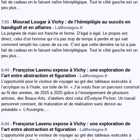
fait de cadeau en le faisant naître hémiplégique. Tout le côté gauche est un
peu plus…
Mourad Lougar à Vichy : de l’hémiplégie au succès en
7:01 -
handigolf et en affaires
- LaMontagne.fr
La poignée de main est franche et ferme. D’égal à égal. Le propos est
direct, celui d’un homme qui n’a pas trop de temps à perdre et qui sait
comment remplir les cases de sa vie. C’est que cette dernière ne lui a pas
fait de cadeau en le faisant naître hémiplégique. Tout le côté gauche est un
peu plus…
Françoise Lavenu expose à Vichy : une exploration de
6:44 -
l’art entre abstraction et figuration
- LaMontagne.fr
L’opportunité pour le visiteur de voyager au gré des tableaux exécutés à
l’acrylique ou à l’huile, sur toile de lin. « J’ai voulu fixer un parcours construit
au fil des années, de 2015 à 2025 grâce à l’enseignement de plusieurs
artistes, des Beaux-Arts, d’ateliers dont celui d’Évelyne Pichon. Un travail
personnel constant, de maturation et de réalisation sans dessin au
préalable ». L’Auvergne,…
Françoise Lavenu expose à Vichy : une exploration de
6:44 -
l’art entre abstraction et figuration
- LaMontagne.fr
L’opportunité pour le visiteur de voyager au gré des tableaux exécutés à