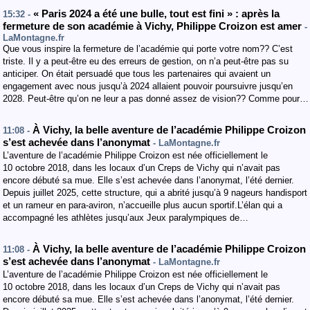
« Paris 2024 a été une bulle, tout est fini » : après la
15:32 -
fermeture de son académie à Vichy, Philippe Croizon est amer
-
LaMontagne.fr
Que vous inspire la fermeture de l’académie qui porte votre nom?? C’est
triste. Il y a peut-être eu des erreurs de gestion, on n’a peut-être pas su
anticiper. On était persuadé que tous les partenaires qui avaient un
engagement avec nous jusqu’à 2024 allaient pouvoir poursuivre jusqu’en
2028. Peut-être qu’on ne leur a pas donné assez de vision?? Comme pour…
À Vichy, la belle aventure de l’académie Philippe Croizon
11:08 -
s’est achevée dans l’anonymat
- LaMontagne.fr
L’aventure de l’académie Philippe Croizon est née officiellement le
10 octobre 2018, dans les locaux d’un Creps de Vichy qui n’avait pas
encore débuté sa mue. Elle s’est achevée dans l’anonymat, l’été dernier.
Depuis juillet 2025, cette structure, qui a abrité jusqu’à 9 nageurs handisport
et un rameur en para-aviron, n’accueille plus aucun sportif.L’élan qui a
accompagné les athlètes jusqu’aux Jeux paralympiques de…
À Vichy, la belle aventure de l’académie Philippe Croizon
11:08 -
s’est achevée dans l’anonymat
- LaMontagne.fr
L’aventure de l’académie Philippe Croizon est née officiellement le
10 octobre 2018, dans les locaux d’un Creps de Vichy qui n’avait pas
encore débuté sa mue. Elle s’est achevée dans l’anonymat, l’été dernier.