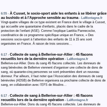
À Cusset, le socio-sport aide les enfants à se libérer grâce
6:55 -
au bushido et à l’Approche sensible au trauma
- LaMontagne.fr
Vingt-quatre villages de ce type existent en France dont le village à Cusset,
qui accueille une quarantaine d’enfants, placés dans le cadre de la
protection de l’enfant (ASE). Comme l’explique Laetitia Pannecocke,
coordinatrice de ce programme spécifique unique en France, « Des
sessions socio-sport à l’attention des enfants de 11 à 15 ans sont
organisées en France. À raison de trois sessions…
Collecte de sang à Bellerive-sur-Allier : 45 flacons
6:17 -
recueillis lors de la dernière opération
- LaMontagne.fr
Bellerive-sur-Allier. Dons du sang 45 flacons collectés. Les donneurs de
sang bénévoles de Bellerive viennent d’organiser une collecte de dons de
sang, où quarante-cinq personnes se sont présentées dont un nouveau
donneur. Par ailleurs, il faut noter que l’Association des donneurs de sang
bénévoles (ADSB) de Bellerive organisera sa prochaine collecte de dons de
sang, en collaboration avec l’EFS de Moulins…
Collecte de sang à Bellerive-sur-Allier : 45 flacons
6:17 -
recueillis lors de la dernière opération
- LaMontagne.fr
Bellerive-sur-Allier. Dons du sang 45 flacons collectés. Les donneurs de