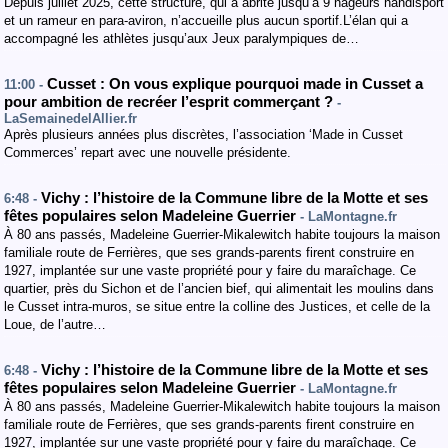
Depuis juillet 2025, cette structure, qui a abrité jusqu’à 9 nageurs handisport
et un rameur en para-aviron, n’accueille plus aucun sportif.L’élan qui a
accompagné les athlètes jusqu’aux Jeux paralympiques de…
Cusset : On vous explique pourquoi made in Cusset a
11:00 -
pour ambition de recréer l’esprit commerçant ?
-
LaSemainedelAllier.fr
Après plusieurs années plus discrètes, l’association ‘Made in Cusset
Commerces’ repart avec une nouvelle présidente.
Vichy : l’histoire de la Commune libre de la Motte et ses
6:48 -
fêtes populaires selon Madeleine Guerrier
- LaMontagne.fr
À 80 ans passés, Madeleine Guerrier-Mikalewitch habite toujours la maison
familiale route de Ferrières, que ses grands-parents firent construire en
1927, implantée sur une vaste propriété pour y faire du maraîchage. Ce
quartier, près du Sichon et de l’ancien bief, qui alimentait les moulins dans
le Cusset intra-muros, se situe entre la colline des Justices, et celle de la
Loue, de l’autre…
Vichy : l’histoire de la Commune libre de la Motte et ses
6:48 -
fêtes populaires selon Madeleine Guerrier
- LaMontagne.fr
À 80 ans passés, Madeleine Guerrier-Mikalewitch habite toujours la maison
familiale route de Ferrières, que ses grands-parents firent construire en
1927, implantée sur une vaste propriété pour y faire du maraîchage. Ce