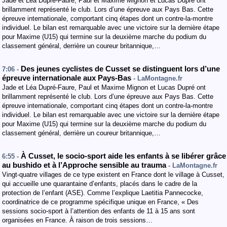
Jade et Léa Dupré-Faure, Paul et Maxime Mignon et Lucas Dupré ont
brillamment représenté le club. Lors d’une épreuve aux Pays Bas. Cette
épreuve internationale, comportant cinq étapes dont un contre-la-montre
individuel. Le bilan est remarquable avec une victoire sur la dernière étape
pour Maxime (U15) qui termine sur la deuxième marche du podium du
classement général, derrière un coureur britannique,…
Des jeunes cyclistes de Cusset se distinguent lors d’une
7:06 -
épreuve internationale aux Pays-Bas
- LaMontagne.fr
Jade et Léa Dupré-Faure, Paul et Maxime Mignon et Lucas Dupré ont
brillamment représenté le club. Lors d’une épreuve aux Pays Bas. Cette
épreuve internationale, comportant cinq étapes dont un contre-la-montre
individuel. Le bilan est remarquable avec une victoire sur la dernière étape
pour Maxime (U15) qui termine sur la deuxième marche du podium du
classement général, derrière un coureur britannique,…
À Cusset, le socio-sport aide les enfants à se libérer grâce
6:55 -
au bushido et à l’Approche sensible au trauma
- LaMontagne.fr
Vingt-quatre villages de ce type existent en France dont le village à Cusset,
qui accueille une quarantaine d’enfants, placés dans le cadre de la
protection de l’enfant (ASE). Comme l’explique Laetitia Pannecocke,
coordinatrice de ce programme spécifique unique en France, « Des
sessions socio-sport à l’attention des enfants de 11 à 15 ans sont
organisées en France. À raison de trois sessions…