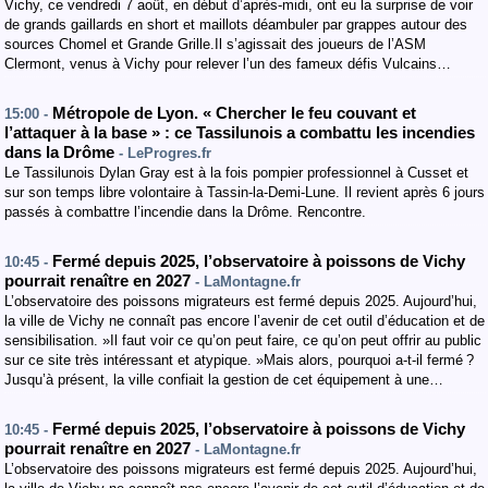
Vichy, ce vendredi 7 août, en début d’après-midi, ont eu la surprise de voir
de grands gaillards en short et maillots déambuler par grappes autour des
sources Chomel et Grande Grille.Il s’agissait des joueurs de l’ASM
Clermont, venus à Vichy pour relever l’un des fameux défis Vulcains…
Métropole de Lyon. « Chercher le feu couvant et
15:00 -
l’attaquer à la base » : ce Tassilunois a combattu les incendies
dans la Drôme
- LeProgres.fr
Le Tassilunois Dylan Gray est à la fois pompier professionnel à Cusset et
sur son temps libre volontaire à Tassin-la-Demi-Lune. Il revient après 6 jours
passés à combattre l’incendie dans la Drôme. Rencontre.
Fermé depuis 2025, l’observatoire à poissons de Vichy
10:45 -
pourrait renaître en 2027
- LaMontagne.fr
L’observatoire des poissons migrateurs est fermé depuis 2025. Aujourd’hui,
la ville de Vichy ne connaît pas encore l’avenir de cet outil d’éducation et de
sensibilisation. »Il faut voir ce qu’on peut faire, ce qu’on peut offrir au public
sur ce site très intéressant et atypique. »Mais alors, pourquoi a-t-il fermé ?
Jusqu’à présent, la ville confiait la gestion de cet équipement à une…
Fermé depuis 2025, l’observatoire à poissons de Vichy
10:45 -
pourrait renaître en 2027
- LaMontagne.fr
L’observatoire des poissons migrateurs est fermé depuis 2025. Aujourd’hui,